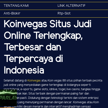
TENTANG KAMI
LINK ALTERNATIF
Anti-Blokir
Rtp-Slot
Koinvegas Situs Judi
Online Terlengkap,
Terbesar dan
Terpercaya di
Indonesia
Selamat datang di
Koinvegas
atau Koin vegas 88 situs pilihan terbaik pecinta
judi online yang menyediakan game terlengkap di bidangnya seperti
sportsbook, e-sports, game slots, idnlive, togel, live casino, tangkas hingga
game tembak ikan. Situs terbaik dengan permainan paling fair dan
kemenangan pasti. Didukung dengan teknologi terkini dan sistem enkripsi
terlengkap yang menunjang permainan dengan lancar. Koinvegas atau Koin
Vegas memiliki desain menarik dan interaktif menghadirkan sensasi